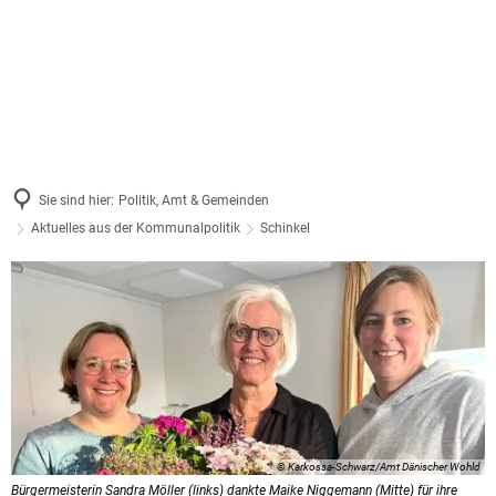
Sie sind hier:
Politik, Amt & Gemeinden
Aktuelles aus der Kommunalpolitik
Schinkel
© Karkossa-Schwarz/Amt Dänischer Wohld
Bürgermeisterin Sandra Möller (links) dankte Maike Niggemann (Mitte) für ihre