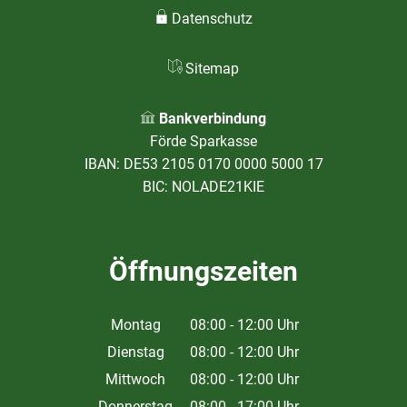
Datenschutz
Sitemap
Bankverbindung
Förde Sparkasse
IBAN: DE53 2105 0170 0000 5000 17
BIC: NOLADE21KIE
Öffnungszeiten
Montag
08:00
-
12:00
Uhr
Von 08:00 bis 12:00 Uhr
Dienstag
08:00
-
12:00
Uhr
Von 08:00 bis 12:00 Uhr
Mittwoch
08:00
-
12:00
Uhr
Von 08:00 bis 12:00 Uhr
Donnerstag
08:00
-
17:00
Uhr