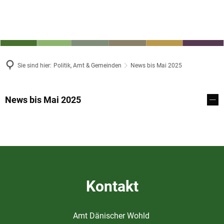
Sie sind hier:
Politik, Amt & Gemeinden
News bis Mai 2025
News
News bis Mai 2025
bis
Mai
2025
Kontakt
Amt Dänischer Wohld