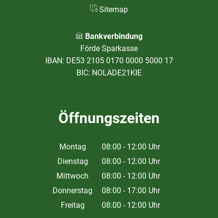
Sitemap
Bankverbindung
Förde Sparkasse
IBAN: DE53 2105 0170 0000 5000 17
BIC: NOLADE21KIE
Öffnungszeiten
Montag
08:00
-
12:00
Uhr
Von 08:00 bis 12:00 Uhr
Dienstag
08:00
-
12:00
Uhr
Von 08:00 bis 12:00 Uhr
Mittwoch
08:00
-
12:00
Uhr
Von 08:00 bis 12:00 Uhr
Donnerstag
08:00
-
17:00
Uhr
Von 08:00 bis 17:00 Uhr
Freitag
08:00
-
12:00
Uhr
Von 08:00 bis 12:00 Uhr