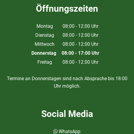
Öffnungszeiten
Montag
08:00
-
12:00
Uhr
Von 08:00 bis 12:00 Uhr
Dienstag
08:00
-
12:00
Uhr
Von 08:00 bis 12:00 Uhr
Mittwoch
08:00
-
12:00
Uhr
Von 08:00 bis 12:00 Uhr
Donnerstag
08:00
-
17:00
Uhr
Von 08:00 bis 17:00 Uhr
Freitag
08:00
-
12:00
Uhr
Von 08:00 bis 12:00 Uhr
Termine an Donnerstagen sind nach Absprache bis 18:00
Uhr möglich.
Social Media
WhatsApp