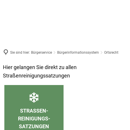
Sie sind hier:
Bürgerservice
Bürgerinformationssystem
Ortsrecht
Ortsrecht
Hier gelangen Sie direkt zu allen
Straßenreinigungssatzungen
STRASSEN-R
EINIGUNGS-S
ATZUNGEN