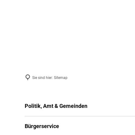
Politik, Amt & Gemeinden
Bürgerser
Sie sind hier:
Sitemap
Sitemap
Politik, Amt & Gemeinden
Bürgerservice