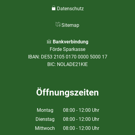
Datenschutz
Sitemap
Bankverbindung
Förde Sparkasse
IBAN: DE53 2105 0170 0000 5000 17
BIC: NOLADE21KIE
Öffnungszeiten
Montag
08:00
-
12:00
Uhr
Von 08:00 bis 12:00 Uhr
Dienstag
08:00
-
12:00
Uhr
Von 08:00 bis 12:00 Uhr
Mittwoch
08:00
-
12:00
Uhr