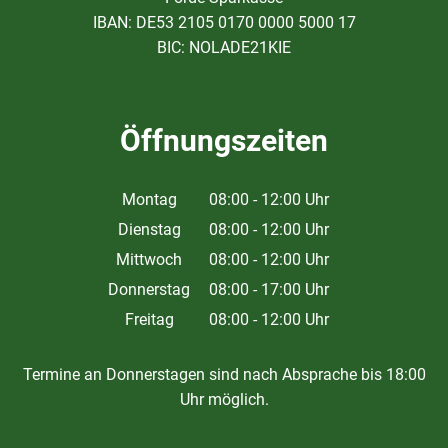
IBAN: DE53 2105 0170 0000 5000 17
BIC: NOLADE21KIE
Öffnungszeiten
Montag
08:00
-
12:00
Uhr
Von 08:00 bis 12:00 Uhr
Dienstag
08:00
-
12:00
Uhr
Von 08:00 bis 12:00 Uhr
Mittwoch
08:00
-
12:00
Uhr
Von 08:00 bis 12:00 Uhr
Donnerstag
08:00
-
17:00
Uhr
Von 08:00 bis 17:00 Uhr
Freitag
08:00
-
12:00
Uhr
Von 08:00 bis 12:00 Uhr
Termine an Donnerstagen sind nach Absprache bis 18:00
Uhr möglich.