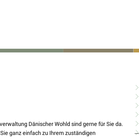
Te
vice
Wirtschaft, Klima & Umweltschutz
Bauen,
Sport, Kultur & Bildung
Barri
verwaltung Dänischer Wohld sind gerne für Sie da.
Sie ganz einfach zu Ihrem zuständigen