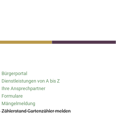
rminbuchung
Wetter
Bürgerportal
 Wohnen & Verkehr
Leben & Familie
Bürgerportal
erefreiheit
Kontakt & Anfahrt
Sitemap
Dienstleistungen von A bis Z
Ihre Ansprechpartner
Formulare
Mängelmeldung
Zählerstand Gartenzähler melden