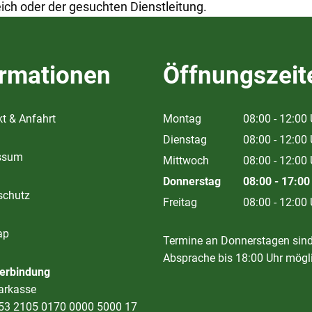
h oder der gesuchten Dienstleitung.
ormationen
Öffnungszeit
t & Anfahrt
Montag
08:00
-
12:00
Von 08:00 bis
Dienstag
08:00
-
12:00
ssum
Von 08:00 bis
Mittwoch
08:00
-
12:00
Von 08:00 bis
Donnerstag
08:00
-
17:00
schutz
Von 08:00 bis
Freitag
08:00
-
12:00
Von 08:00 bis
ap
Termine an Donnerstagen sin
Absprache bis 18:00 Uhr mögl
erbindung
arkasse
53 2105 0170 0000 5000 17