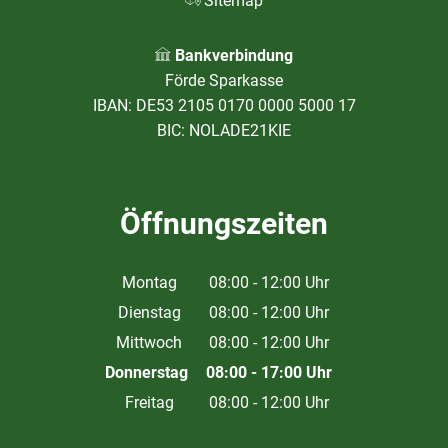
Sitemap
Bankverbindung
Förde Sparkasse
IBAN: DE53 2105 0170 0000 5000 17
BIC: NOLADE21KIE
Öffnungszeiten
Montag
08:00
-
12:00
Uhr
Von 08:00 bis 12:00 Uhr
Dienstag
08:00
-
12:00
Uhr
Von 08:00 bis 12:00 Uhr
Mittwoch
08:00
-
12:00
Uhr
Von 08:00 bis 12:00 Uhr
Donnerstag
08:00
-
17:00
Uhr
Von 08:00 bis 17:00 Uhr
Freitag
08:00
-
12:00
Uhr
Von 08:00 bis 12:00 Uhr