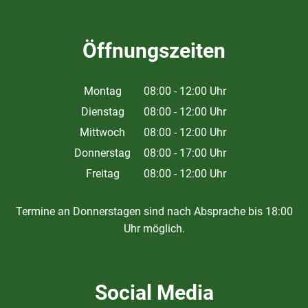
Öffnungszeiten
Montag
08:00
-
12:00
Uhr
Von 08:00 bis 12:00 Uhr
Dienstag
08:00
-
12:00
Uhr
Von 08:00 bis 12:00 Uhr
Mittwoch
08:00
-
12:00
Uhr
Von 08:00 bis 12:00 Uhr
Donnerstag
08:00
-
17:00
Uhr
Von 08:00 bis 17:00 Uhr
Freitag
08:00
-
12:00
Uhr
Von 08:00 bis 12:00 Uhr
Termine an Donnerstagen sind nach Absprache bis 18:00
Uhr möglich.
Social Media