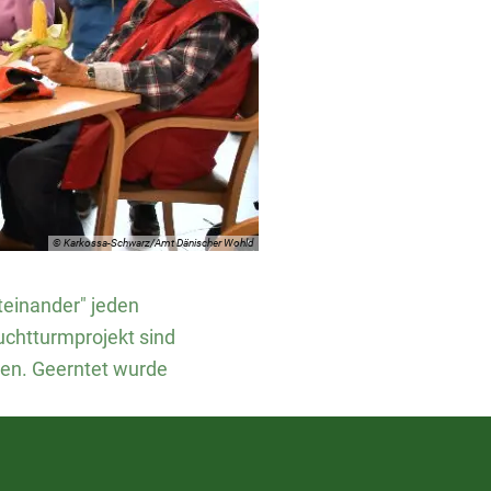
© Karkossa-Schwarz/Amt Dänischer Wohld
teinander" jeden
uchtturmprojekt sind
den. Geerntet wurde