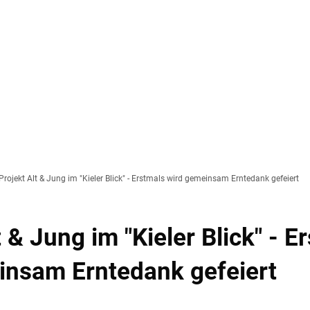
Te
vice
Wirtschaft, Klima & Umweltschutz
Bauen,
Projekt Alt & Jung im "Kieler Blick" - Erstmals wird gemeinsam Erntedank gefeiert
Sport, Kultur & Bildung
Barri
t & Jung im "Kieler Blick" - E
insam Erntedank gefeiert