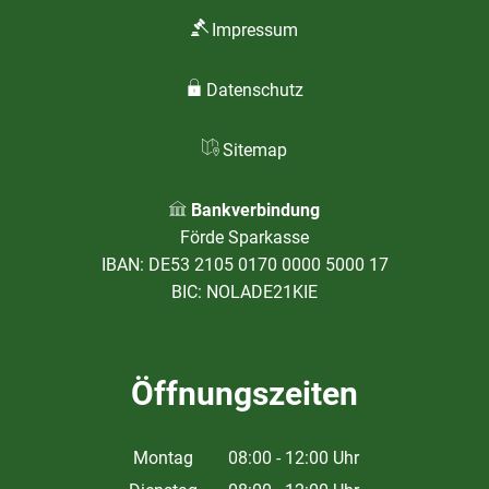
Impressum
Datenschutz
Sitemap
Bankverbindung
Förde Sparkasse
IBAN: DE53 2105 0170 0000 5000 17
BIC: NOLADE21KIE
Öffnungszeiten
Montag
08:00
-
12:00
Uhr
Von 08:00 bis 12:00 Uhr