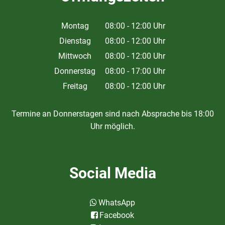
Montag
08:00
-
12:00
Uhr
Von 08:00 bis 12:00 Uhr
Dienstag
08:00
-
12:00
Uhr
Von 08:00 bis 12:00 Uhr
Mittwoch
08:00
-
12:00
Uhr
Von 08:00 bis 12:00 Uhr
Donnerstag
08:00
-
17:00
Uhr
Von 08:00 bis 17:00 Uhr
Freitag
08:00
-
12:00
Uhr
Von 08:00 bis 12:00 Uhr
Termine an Donnerstagen sind nach Absprache bis 18:00
Uhr möglich.
Social Media
WhatsApp
Facebook