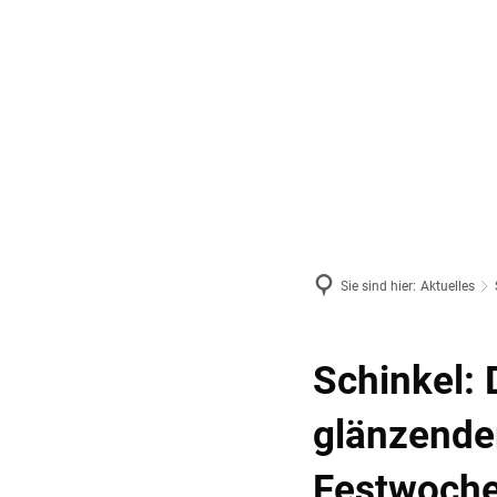
Politik, Amt & Gemeinden
Bürgerser
Sie sind hier:
Aktuelles
Schinkel: 
glänzender
Festwoch