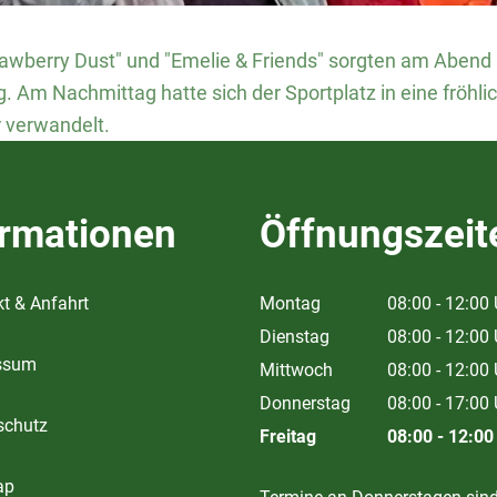
awberry Dust" und "Emelie & Friends" sorgten am Abend m
 Am Nachmittag hatte sich der Sportplatz in eine fröhli
r verwandelt.
ormationen
Öffnungszeit
t & Anfahrt
Montag
08:00
-
12:00
Von 08:00 bis
Dienstag
08:00
-
12:00
ssum
Von 08:00 bis
Mittwoch
08:00
-
12:00
Von 08:00 bis
Donnerstag
08:00
-
17:00
schutz
Von 08:00 bis
Freitag
08:00
-
12:00
Von 08:00 bis
ap