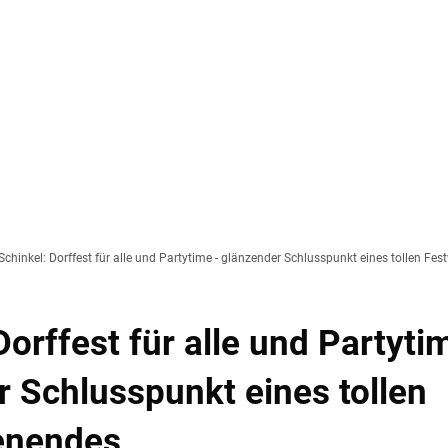
Te
vice
Wirtschaft, Klima & Umweltschutz
Bauen,
Schinkel: Dorffest für alle und Partytime - glänzender Schlusspunkt eines tollen F
Sport, Kultur & Bildung
Barri
Dorffest für alle und Partyti
 Schlusspunkt eines tollen
enendes