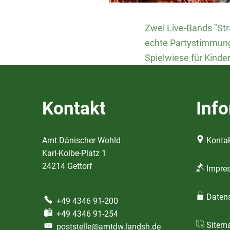
Zwei Live-Bands "Str
echte Partystimmung.
Spielwiese für Kinde
Kontakt
Inf
Amt Dänischer Wohld
Kontak
Karl-Kolbe-Platz 1
24214 Gettorf
Impre
Daten
+49 4346 91-200
+49 4346 91-254
Sitem
poststelle@amtdw.landsh.de