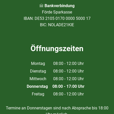
Bankverbindung
Förde Sparkasse
IBAN: DE53 2105 0170 0000 5000 17
BIC: NOLADE21KIE
Öffnungszeiten
Montag
08:00
-
12:00
Uhr
Von 08:00 bis 12:00 Uhr
Dienstag
08:00
-
12:00
Uhr
Von 08:00 bis 12:00 Uhr
Mittwoch
08:00
-
12:00
Uhr
Von 08:00 bis 12:00 Uhr
Donnerstag
08:00
-
17:00
Uhr
Von 08:00 bis 17:00 Uhr
Freitag
08:00
-
12:00
Uhr
Von 08:00 bis 12:00 Uhr
Termine an Donnerstagen sind nach Absprache bis 18:00